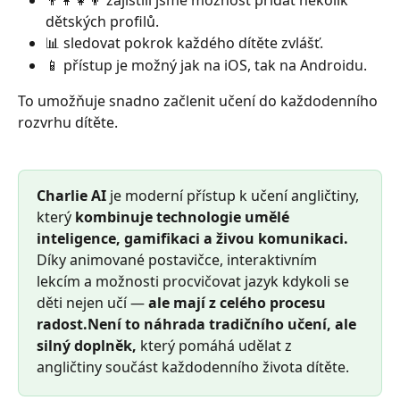
👨‍👩‍👧‍👦 zajistili jsme možnost přidat několik 
dětských profilů.
📊 sledovat pokrok každého dítěte zvlášť.
📱 přístup je možný jak na iOS, tak na Androidu.
To umožňuje snadno začlenit učení do každodenního 
rozvrhu dítěte.
Charlie AI
 je moderní přístup k učení angličtiny, 
který 
kombinuje technologie umělé 
inteligence, gamifikaci a živou komunikaci.
Díky animované postavičce, interaktivním 
lekcím a možnosti procvičovat jazyk kdykoli se 
děti nejen učí — 
ale mají z celého procesu 
radost.Není to náhrada tradičního učení, ale 
silný doplněk,
 který pomáhá udělat z 
angličtiny součást každodenního života dítěte.