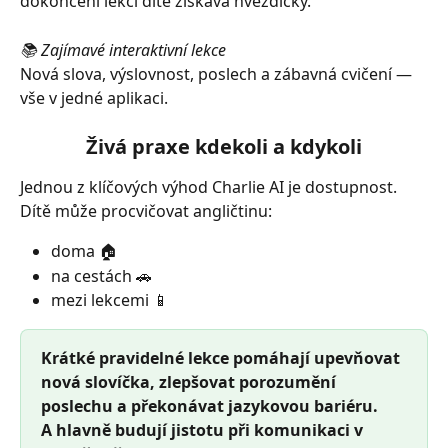
dokončení lekcí dítě získává hvězdičky.
📚 Zajímavé interaktivní lekce
Nová slova, výslovnost, poslech a zábavná cvičení — 
vše v jedné aplikaci.
Živá praxe kdekoli a kdykoli
Jednou z klíčových výhod Charlie AI je dostupnost. 
Dítě může procvičovat angličtinu:
doma 🏠
na cestách 🚗
mezi lekcemi 📱
Krátké pravidelné lekce pomáhají upevňovat 
nová slovíčka, zlepšovat porozumění 
poslechu a překonávat jazykovou bariéru.
A hlavně budují jistotu při komunikaci v 