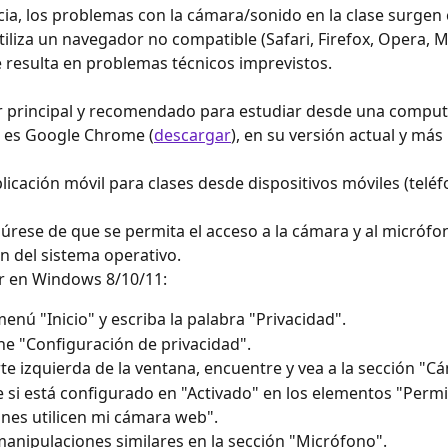
ia, los problemas con la cámara/sonido en la clase surgen
tiliza un navegador no compatible (Safari, Firefox, Opera, M
e resulta en problemas técnicos imprevistos.
r principal y recomendado para estudiar desde una comput
a es Google Chrome (
descargar
), en su versión actual y más 
licación móvil para clases desde dispositivos móviles (teléfo
úrese de que se permita el acceso a la cámara y al micrófon
n del sistema operativo.
ar en Windows 8/10/11:
menú "Inicio" y escriba la palabra "Privacidad".
ne "Configuración de privacidad".
rte izquierda de la ventana, encuentre y vea a la sección "C
e si está configurado en "Activado" en los elementos "Permit
ones utilicen mi cámara web".
manipulaciones similares en la sección "Micrófono".