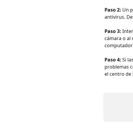
Paso 2: 
Un p
antivirus. De
Paso 3: 
Inte
cámara o al 
computador
Paso 4:
 Si l
problemas co
el centro de