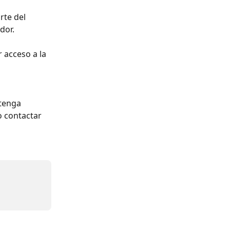
te del 
dor.
 acceso a la 
 
tenga 
 contactar 