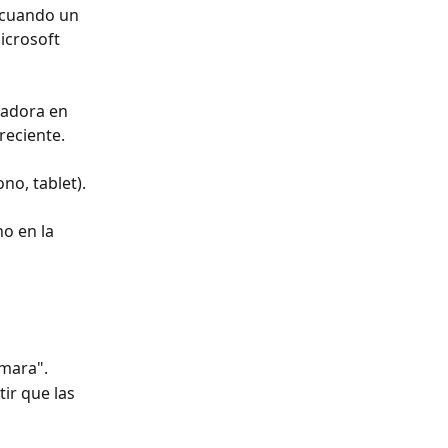
 cuando un 
icrosoft 
adora en 
reciente.
no, tablet).
o en la 
ámara".
ir que las 