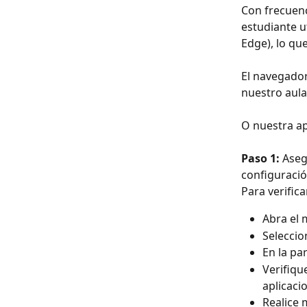
Con frecuenc
estudiante u
Edge), lo qu
El navegado
nuestro aul
O nuestra ap
Paso 1:
 Aseg
configuració
Para verific
Abra el 
Seleccio
En la pa
Verifiqu
aplicaci
Realice 