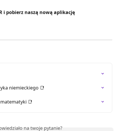
 i pobierz naszą nową aplikację
yka niemieckiego 📑
 matematyki 📑
owiedziało na twoje pytanie?