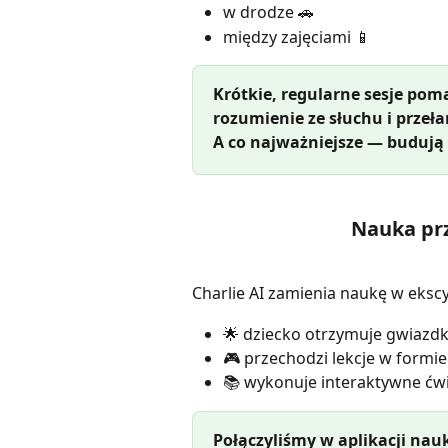
w drodze 🚗
między zajęciami 📱
Krótkie, regularne sesje po
rozumienie ze słuchu i przeł
A co najważniejsze — budują
Nauka prz
Charlie AI zamienia naukę w eksc
🌟 dziecko otrzymuje gwiazdk
🎮 przechodzi lekcje w formie
📚 wykonuje interaktywne ćw
Połączyliśmy w aplikacji na