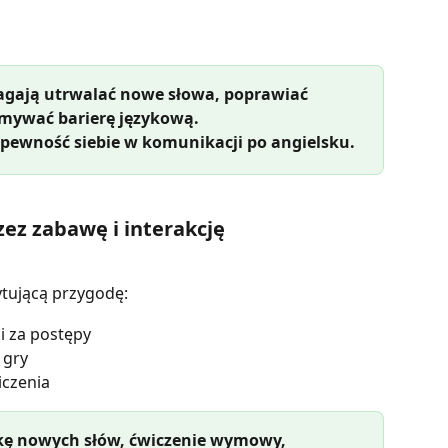
magają utrwalać nowe słowa, poprawiać 
amywać barierę językową.
 pewność siebie w komunikacji po angielsku.
ez zabawę i interakcję
ytującą przygodę:
i za postępy
 gry
iczenia
ukę nowych słów, ćwiczenie wymowy, 