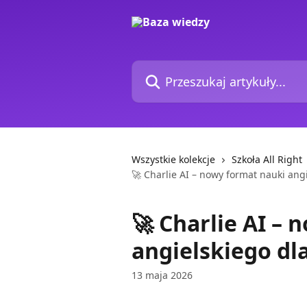
Przejdź do głównej zawartości
Przeszukaj artykuły...
Wszystkie kolekcje
Szkoła All Right
🚀 Charlie AI – nowy format nauki angi
🚀 Charlie AI –
angielskiego dla
13 maja 2026