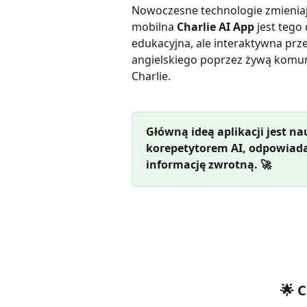
Nowoczesne technologie zmieniają
mobilna 
Charlie AI App
 jest tego
edukacyjna, ale interaktywna przes
angielskiego poprzez żywą komun
Charlie.
Główną ideą aplikacji jest n
korepetytorem AI, odpowiada
informację zwrotną. 🚀
🌟 