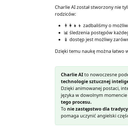
Charlie AI został stworzony nie ty
rodziców:
👨‍👩‍👧‍👦 zadbaliśmy o możliw
📊 śledzenia postępów każde
📱 dostęp jest możliwy zarówn
Dzięki temu naukę można łatwo w
Charlie AI
 to nowoczesne podej
technologie sztucznej intelig
Dzięki animowanej postaci, int
języka w dowolnym momencie dz
tego procesu.
To 
nie zastępstwo dla tradycy
pomaga uczynić angielski częśc