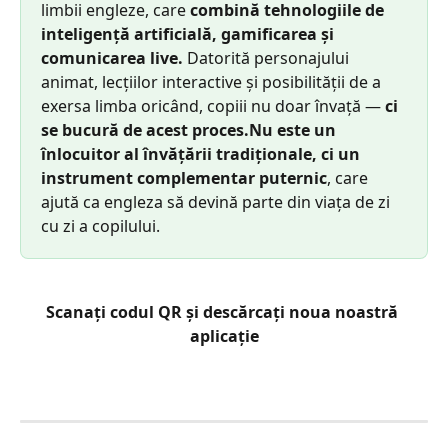
limbii engleze, care 
combină tehnologiile de 
inteligență artificială, gamificarea și 
comunicarea live.
 Datorită personajului 
animat, lecțiilor interactive și posibilității de a 
exersa limba oricând, copiii nu doar învață — 
ci 
se bucură de acest proces.Nu este un 
înlocuitor al învățării tradiționale, ci un 
instrument complementar puternic
, care 
ajută ca engleza să devină parte din viața de zi 
cu zi a copilului.
Scanați codul QR și descărcați noua noastră 
aplicație