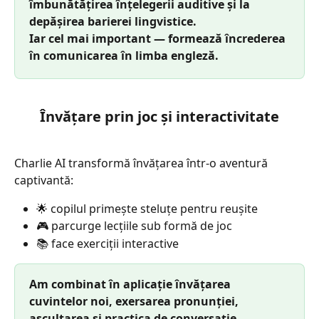
îmbunătățirea înțelegerii auditive și la 
depășirea barierei lingvistice.
Iar cel mai important — formează încrederea 
în comunicarea în limba engleză.
Învățare prin joc și interactivitate
Charlie AI transformă învățarea într-o aventură 
captivantă:
🌟 copilul primește steluțe pentru reușite
🎮 parcurge lecțiile sub formă de joc
📚 face exerciții interactive
Am combinat în aplicație învățarea 
cuvintelor noi, exersarea pronunției, 
ascultarea și practica de conversație. 