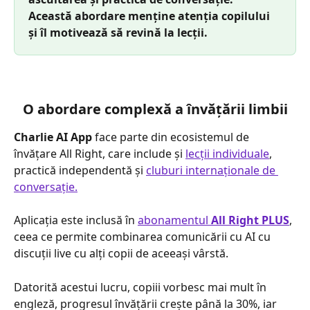
Această abordare menține atenția copilului 
și îl motivează să revină la lecții.
O abordare complexă a învățării limbii
Charlie AI App
 face parte din ecosistemul de 
învățare All Right, care include și 
lecții individuale
, 
practică independentă și 
cluburi internaționale de 
conversație.
Aplicația este inclusă în 
abonamentul 
All Right PLUS
, 
ceea ce permite combinarea comunicării cu AI cu 
discuții live cu alți copii de aceeași vârstă.
Datorită acestui lucru, copiii vorbesc mai mult în 
engleză, progresul învățării crește până la 30%, iar 