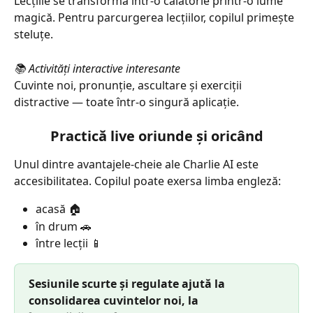
Lecțiile se transformă într-o călătorie printr-o lume 
magică. Pentru parcurgerea lecțiilor, copilul primește 
steluțe.
📚 Activități interactive interesante
Cuvinte noi, pronunție, ascultare și exerciții 
distractive — toate într-o singură aplicație.
Practică live oriunde și oricând
Unul dintre avantajele-cheie ale Charlie AI este 
accesibilitatea. Copilul poate exersa limba engleză:
acasă 🏠
în drum 🚗
între lecții 📱
Sesiunile scurte și regulate ajută la 
consolidarea cuvintelor noi, la 