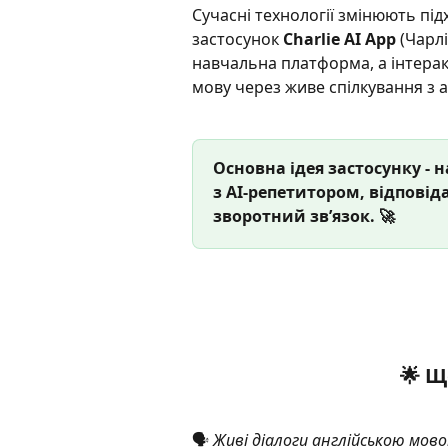
Сучасні технології змінюють під
застосунок 
Charlie AI App
 (Чарл
навчальна платформа, а інтерак
мову через живе спілкування з 
Основна ідея застосунку - 
з AI-репетитором, відповід
зворотний зв’язок. 🚀
🌟 
Що
🗣️ 
Живі діалоги англійською мов