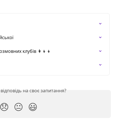
йської
мовних клубів 👩‍👦‍👦
відповідь на своє запитання?
😞
😐
😃