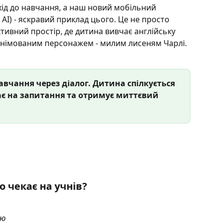
хід до навчання, а наш новий мобільний 
і АІ) - яскравий приклад цього. Це не просто 
тивний простір, де дитина вивчає англійську 
анімованим персонажем - милим лисеням Чарлі. 
навчання через діалог. Дитина спілкується 
ає на запитання та отримує миттєвий 
 чекає на учнів?
ою