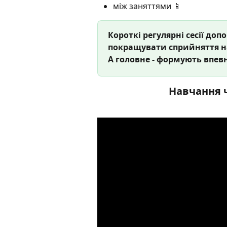
між заняттями 📱
Короткі регулярні сесії до
покращувати сприйняття на
А головне - формують впевн
Навчання ч