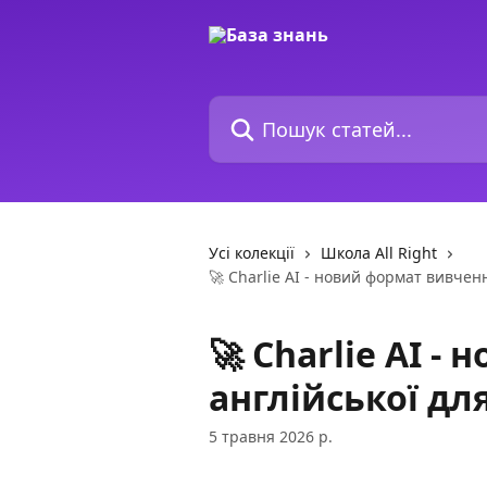
Перейти до основного контенту
Пошук статей...
Усі колекції
Школа All Right
🚀 Charlie AI - новий формат вивченн
🚀 Charlie AI 
англійської дл
5 травня 2026 р.