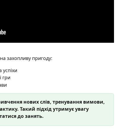
 на захопливу пригоду:
а успіхи
і гри
ави
вивчення нових слів, тренування вимови, 
ктику. Такий підхід утримує увагу 
татися до занять.