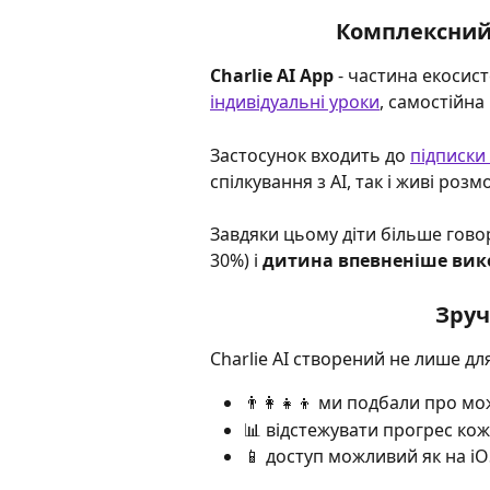
Комплексний 
Charlie AI App
 - частина екосист
індивідуальні уроки
, самостійна
Застосунок входить до 
підписки 
спілкування з AI, так і живі роз
Завдяки цьому діти більше гово
30%) і 
дитина впевненіше вико
Зруч
Charlie AI створений не лише для
👨‍👩‍👧‍👦 ми подбали про м
📊 відстежувати прогрес ко
📱 доступ можливий як на iOS