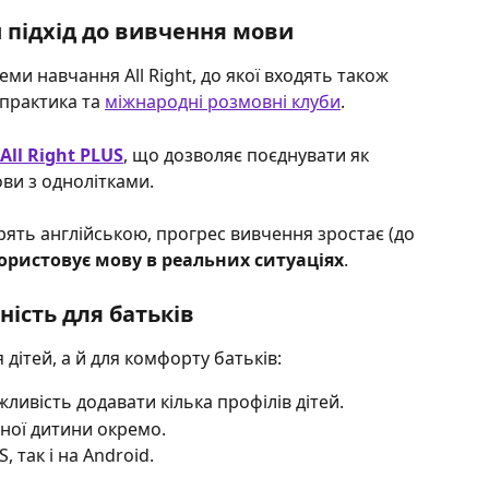
підхід до вивчення мови
еми навчання All Right, до якої входять також 
 практика та 
міжнародні розмовні клуби
. 
All Right PLUS
, що дозволяє поєднувати як 
мови з однолітками.
рять англійською, прогрес вивчення зростає (до 
ристовує мову в реальних ситуаціях
.
ність для батьків
 дітей, а й для комфорту батьків:
ожливість додавати кілька профілів дітей.
жної дитини окремо.
, так і на Android.