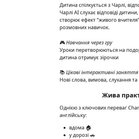
Дитина спілкується з Чарлі, від
Чарлі AI слухає відповіді дитини
створює ефект “живого вчителя”
розмовних навичок.
🎮 
Навчання через гру
Уроки перетворюються на подор
дитина отримує зірочки
📚 
Цікаві інтерактивні заняття
Нові слова, вимова, слухання та
Жива практ
Однією з ключових переваг Charl
англійську:
вдома 🏠
у дорозі 🚗