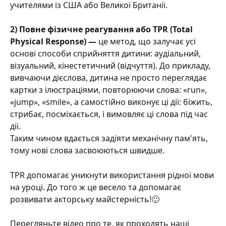
учителями із США або Великої Британії.
2) Повне фізичне реагування або TPR (Total 
Physical Response) — 
це метод, що залучає усі 
основі способи сприйняття дитини: аудіальний, 
візуальний, кінестетичний (відчуття). До прикладу, 
вивчаючи дієслова, дитина не просто переглядає 
картки з ілюстраціями, повторюючи слова: «run», 
«jump», «smile», а самостійно виконує ці дії: біжить, 
стрибає, посміхається, і вимовляє ці слова під час 
дії. 
Таким чином вдається задіяти механічну пам'ять, 
тому нові слова засвоюються швидше.
TPR допомагає уникнути використання рідної мови 
на уроці. До того ж це весело та допомагає 
розвивати акторську майстерність!🙂
Перегляньте відео про те, як проходять наші 