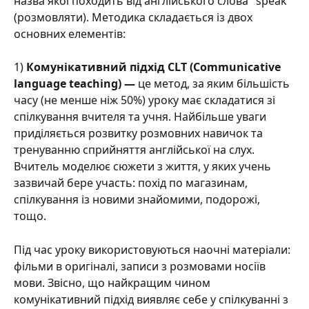
назва якої походить від англійського слова "speak" 
(розмовляти). Методика складається із двох 
основних елементів:
1) 
Комунікативний підхід CLT (Communicative 
language teaching) — 
це метод,
за яким більшість 
часу (не менше ніж 50%) уроку має складатися зі 
спілкування вчителя та учня. Найбільше уваги 
приділяється розвитку розмовних навичок та 
тренуванню сприйняття англійської на слух. 
Вчитель моделює сюжети з життя, у яких учень 
зазвичай бере участь: похід по магазинам, 
спілкування із новими знайомими, подорожі, 
тощо. 
Під час уроку використовуються наочні матеріали: 
фільми в оригіналі, записи з розмовами носіїв 
мови. Звісно, що найкращим чином 
комунікативний підхід виявляє себе у спілкуванні з 